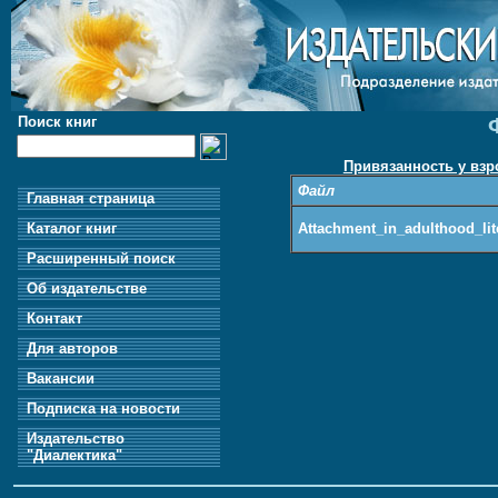
Поиск книг
Привязанность у взр
Файл
Главная страница
Attachment_in_adulthood_lit
Каталог книг
Расширенный поиск
Об издательстве
Контакт
Для авторов
Вакансии
Подписка на новости
Издательство
"Диалектика"