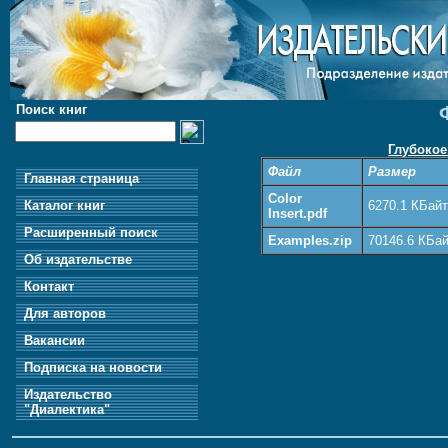
Поиск книг
Глубокое
Файл
Размер
Главная страница
Color
6270.1 КБай
Каталог книг
Insert.pdf
Расширенный поиск
Examples.zip
70146.6 КБа
Об издательстве
Контакт
Для авторов
Вакансии
Подписка на новости
Издательство
"Диалектика"